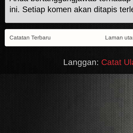
ini. Setiap komen akan ditapis terl
Catatan Terbaru
Laman ut
Langgan:
Catat U