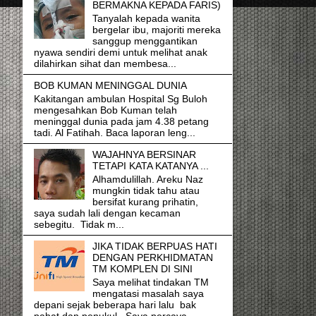
BERMAKNA KEPADA FARIS)
Tanyalah kepada wanita
bergelar ibu, majoriti mereka
sanggup menggantikan
nyawa sendiri demi untuk melihat anak
dilahirkan sihat dan membesa...
BOB KUMAN MENINGGAL DUNIA
Kakitangan ambulan Hospital Sg Buloh
mengesahkan Bob Kuman telah
meninggal dunia pada jam 4.38 petang
tadi. Al Fatihah. Baca laporan leng...
WAJAHNYA BERSINAR
TETAPI KATA KATANYA ...
Alhamdulillah. Areku Naz
mungkin tidak tahu atau
bersifat kurang prihatin,
saya sudah lali dengan kecaman
sebegitu. Tidak m...
JIKA TIDAK BERPUAS HATI
DENGAN PERKHIDMATAN
TM KOMPLEN DI SINI
Saya melihat tindakan TM
mengatasi masalah saya
depani sejak beberapa hari lalu bak
pahat dan penukul. Saya percaya,