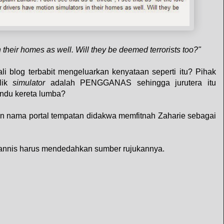
n their homes as well. Will they be deemed terrorists too?"
i blog terbabit mengeluarkan kenyataan seperti itu? Pihak
lik
simulator
adalah PENGGANAS sehingga jurutera itu
du kereta lumba?
n nama portal tempatan didakwa memfitnah Zaharie sebagai
iannis harus mendedahkan sumber rujukannya.