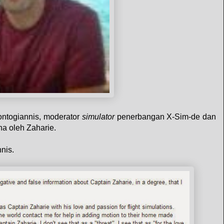
ontogiannis, moderator
simulator
penerbangan X-Sim-de dan
na oleh Zaharie.
nn
is.