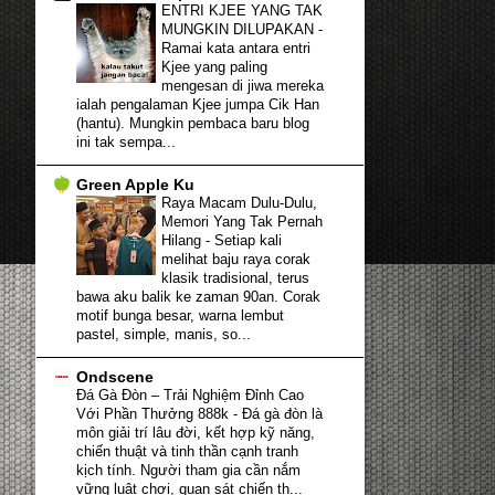
ENTRI KJEE YANG TAK
MUNGKIN DILUPAKAN
-
Ramai kata antara entri
Kjee yang paling
mengesan di jiwa mereka
ialah pengalaman Kjee jumpa Cik Han
(hantu). Mungkin pembaca baru blog
ini tak sempa...
Green Apple Ku
Raya Macam Dulu-Dulu,
Memori Yang Tak Pernah
Hilang
-
Setiap kali
melihat baju raya corak
klasik tradisional, terus
bawa aku balik ke zaman 90an. Corak
motif bunga besar, warna lembut
pastel, simple, manis, so...
Ondscene
Đá Gà Đòn – Trải Nghiệm Đỉnh Cao
Với Phần Thưởng 888k
-
Đá gà đòn là
môn giải trí lâu đời, kết hợp kỹ năng,
chiến thuật và tinh thần cạnh tranh
kịch tính. Người tham gia cần nắm
vững luật chơi, quan sát chiến th...