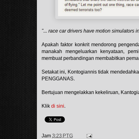
"... race car drivers have motion simulators i
Apakah faktor konkrit mendorong pengendal
manakah mengeluarkan kenyataan, pemi
membuat perbandingan membabitkan peman
Setakat ini,
Ko
ntogiannis tidak mend
edahka
PENGGANAS.
Bertujuan mengelakkan kekeliruan, Kantog
Klik
di sini
.
Jam
3:23 PTG