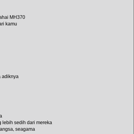
wahai MH370
ari kamu
 adiknya
a
g lebih sedih dari mereka
bangsa, seagama