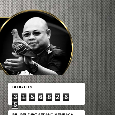
BLOG HITS
3
1
5
6
8
2
6
5
BIL. PELAWAT SEDANG MEMBACA