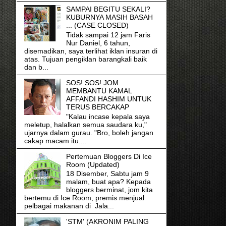
SAMPAI BEGITU SEKALI?
KUBURNYA MASIH BASAH
... (CASE CLOSED)
Tidak sampai 12 jam Faris
Nur Daniel, 6 tahun,
disemadikan, saya terlihat iklan insuran di
atas. Tujuan pengiklan barangkali baik
dan b...
SOS! SOS! JOM
MEMBANTU KAMAL
AFFANDI HASHIM UNTUK
TERUS BERCAKAP
"Kalau incase kepala saya
meletup, halalkan semua saudara ku,"
ujarnya dalam gurau. "Bro, boleh jangan
cakap macam itu....
Pertemuan Bloggers Di Ice
Room (Updated)
18 Disember, Sabtu jam 9
malam, buat apa? Kepada
bloggers berminat, jom kita
bertemu di Ice Room, premis menjual
pelbagai makanan di Jala...
'STM' (AKRONIM PALING