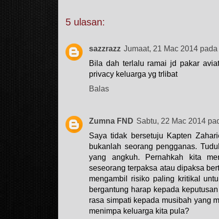
5 ulasan:
sazzrazz
Jumaat, 21 Mac 2014 pada
Bila dah terlalu ramai jd pakar aviati
privacy keluarga yg trlibat
Balas
Zumna FND
Sabtu, 22 Mac 2014 pa
Saya tidak bersetuju Kapten Zahar
bukanlah seorang pengganas. Tuduh
yang angkuh. Pernahkah kita me
seseorang terpaksa atau dipaksa ber
mengambil risiko paling kritikal u
bergantung harap kepada keputusan ter
rasa simpati kepada musibah yang m
menimpa keluarga kita pula?